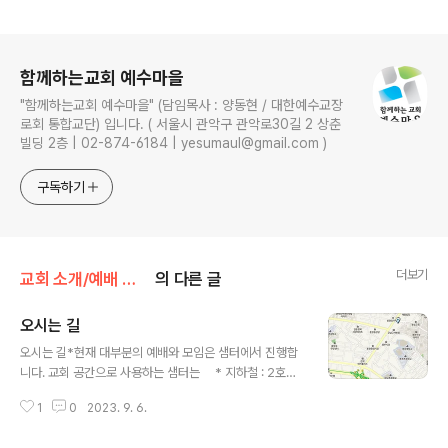
로그 정보
함께하는교회 예수마을
"함께하는교회 예수마을" (담임목사 : 양동현 / 대한예수교장
로회 통합교단) 입니다. ( 서울시 관악구 관악로30길 2 상춘
빌딩 2층 | 02-874-6184 | yesumaul@gmail.com )
구독하기
더보기
교회 소개/예배 안내, 오시는 길
의 다른 글
오시는 길
글 내용
오시는 길*현재 대부분의 예배와 모임은 샘터에서 진행합
니다. 교회 공간으로 사용하는 샘터는 * 지하철 : 2호선
서울대 입구역 7번출구로 나와 숭실대 방향으로 10분쯤
1
0
2023. 9. 6.
걸어오면 우측에 '강남고려병원'이 있고,
'강남고려병원'을 지나 나오는 '희망약