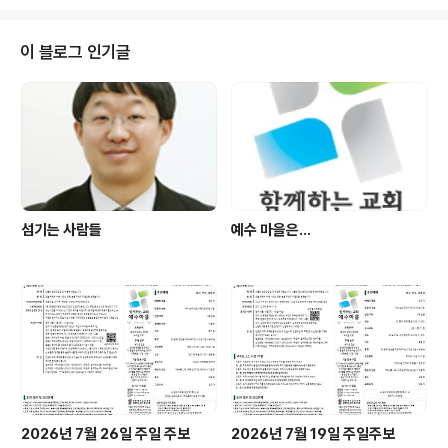
국'을 끼고 바로 오른쪽으로 돌면 나오는 첫 번째 건물 2층
* : 7호선 숭실대 입구역 2번 출구로 나와 아래로 있는 버
스정류장에서 버스승차(501, 506, 641, 650, 750A, 7
이 블로그 인기글
50B, 5511, 5517). 승차후 세번째 정류장인 '봉원중
학교, 행운동 우성아파트' 정류장 하차하여 건널목을 건너
면 언덕쪽으로 '강남고..
섬기는 사람들
예수 마을은...
2026년 7월 26일 주일 주보
2026년 7월 19일 주일주보