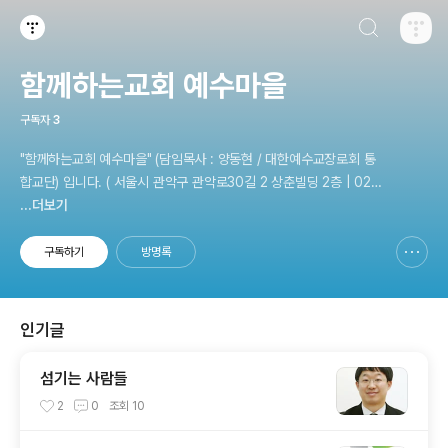
검색하기
티스토리
함께하는교회 예수마을
구독자
3
"함께하는교회 예수마을" (담임목사 : 양동현 / 대한예수교장로회 통
합교단) 입니다. ( 서울시 관악구 관악로30길 2 상춘빌딩 2층 | 02-8
...더보기
74-6184 | yesumaul@gmail.com )
구독하기
방명록
신고하기 레이어
열기
인기글
섬기는 사람들
2
0
조회
10