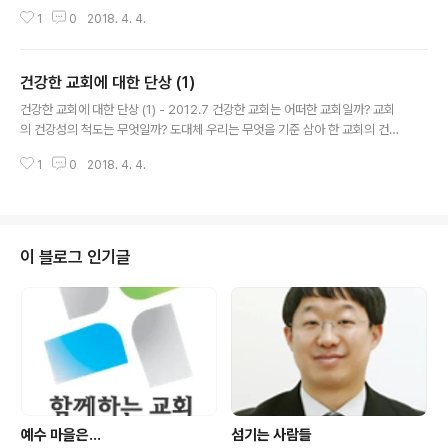
6편 12절에 나타난 시인의 고백을 들어봅시다. “내게 주신 모든 은혜를 내가 여
1
0
2018. 4. 4.
호와께 무엇으로 보답할까.” 그렇습니다. 지난 한 해 동안 하나님께서 우리 교회
와 여러분의 가정에 부어주신 은혜가 큽니다. 먼저는 그 은혜에 감사와 찬양으
로 응답하시면서 저문 해를 보내고 새로운 한해를 맞이할 수 있기를 바랍니다.
건강한 교회에 대한 단상 (1)
금년 한 해 동안 여러 모양으로 수고해 주신 모든 성도들께 감사를 드립니다. 누
글 내용
가 여러분에게 너희 교회 담임목사의 철학이 무엇이냐고 묻는다면 여러분은 무
건강한 교회에 대한 단상 (1) - 2012.7 건강한 교회는 어떠한 교회일까? 교회
엇이라 답하시겠습니까? 저의 목회철학은 “예수, 희년 그리고 하나님의 나라”
의 건강성의 척도는 무엇일까? 도대체 우리는 무엇을 기준 삼아 한 교회의 건강
이 세 가지와..
함에 대해 말할 수 있는 것일까?나는 1994년 목사 안수를 받은 이래 공부할 때
1
0
2018. 4. 4.
나 목회를 할 때나 항상 건강한 교회가 어떠한 교회인가에 대해 나름 많은 생각
과 고민을 하며 목회해 왔다. 교회는 건물이 아니라 하나님으로부터 부름받은
사람들 혹은 그들의 모임으로서 이런 의미에서 교회는 거룩한 무리 즉 성도이며
거룩한 공동체이다. 거룩은 무엇인가? 구별되었다는 의미이다. 즉 교회의 건강
성의 중요한 척도중의 하나가 바로 이 거룩이다. 하여 우리는 다음과 같은 질문
이 블로그 인기글
을 우리 스스로에게 던질 수 있다. 나는 교회로서 지금 구별된 삶을 살고 있는
가? 건강한 ..
예수 마을은...
섬기는 사람들