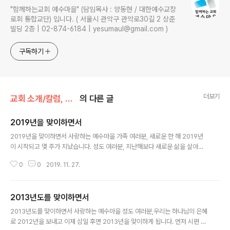
"함께하는교회 예수마을" (담임목사 : 양동현 / 대한예수교장
로회 통합교단) 입니다. ( 서울시 관악구 관악로30길 2 상춘
빌딩 2층 | 02-874-6184 | yesumaul@gmail.com )
구독하기
더보기
교회 소개/칼럼, 인터뷰, 강의
의 다른 글
2019년을 맞이하면서
글 내용
2019년을 맞이하면서 사랑하는 예수마을 가족 여러분, 새로운 한 해 2019년
이 시작되고 몇 주가 지났습니다. 성도 여러분, 지난해보다 새로운 삶을 살아가
고 있습니까? 성경적으로 보자면 예수 그리스도 안에 살아갈 때 우리는 새로운
0
0
2019. 11. 27.
삶을 살아갈 수 있습니다. 해 아래 새 것이 없습니다. 하지만 그리스도 예수 안에
거할 때 우리는 새로운 피조물일 뿐만 아니라, 날마다 새로운 삶을 살아갈 수 있
습니다. 왜 그러할까요? 첫째 매우 분명한 이유는 성경이 이 점을 말씀하고 있기
2013년도를 맞이하면서
때문입니다. 둘째는, 예수 안에 거한다는 것은 우리 자신을 부인하는 것이기 때
글 내용
문입니다. 이것은 곰곰이 생각해 보면 금방 이해할 수 있는 것입니다. 한번 여러
2013년도를 맞이하면서 사랑하는 예수마을 성도 여러분,우리는 하나님의 은혜
분 자신을 부인해 보십시오. 나를 부인한 순간 부인하기 직전의 나는 없는 것입
로 2012년을 보내고 이제 삼일 후면 2013년을 맞이하게 됩니다. 먼저 시편 11
니다...